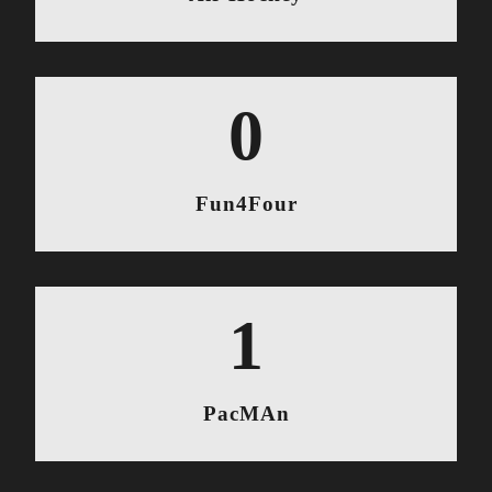
0
Fun4Four
1
PacMAn